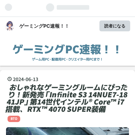
ゲーミングPC速報！！
読者になる
ゲーミングPC速報！！
ゲーム用PC・配信用PC・クリエイター用PCまで！
2024
-
06
-
13
おしゃれなゲーミングルームにぴった
り！新発売「Infinite S3 14NUE7-18
41JP」第14世代インテル® Core™ i7
搭載、RTX™ 4070 SUPER装備
BTO